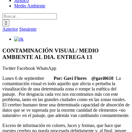
Jurídico
Medio Ambiente
Buscar:
Anterior
Siguiente
Ver
imagen
más
CONTAMINACIÓN VISUAL/ MEDIO
grande
AMBIENTE AL DIA. ENTREGA 13
Twitter
Facebook
WhatsApp
Lunes 6 de septiembre
Por: Gavi Flores
@gavi0610
La
contaminación visual es todo aquello que afecta o perturba la
visualización de una determinada zona o rompe la estética del
paisaje. Por desgracia cada vez nos encontramos más con este
problema, tanto en las grandes ciudades como en las zonas rurales.
El cerebro humano tiene una determinada capacidad de absorción de
datos que se ve superada por la enorme cantidad de elementos «no
naturales» en el paisaje, que además van cambiando constantemente.
Exceso de información en colores, luces y formas, que hace que
nuestro cerebro no pueda procesarla debidamente y, al final, ignore