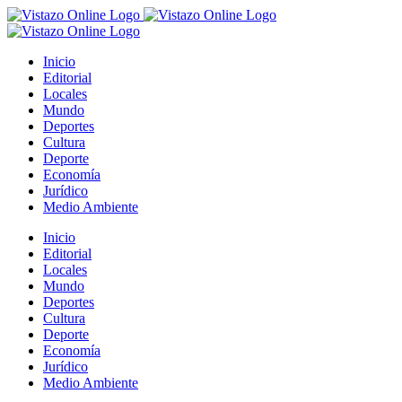
Saltar
al
contenido
Inicio
Editorial
Locales
Mundo
Deportes
Cultura
Deporte
Economía
Jurídico
Medio Ambiente
Inicio
Editorial
Locales
Mundo
Deportes
Cultura
Deporte
Economía
Jurídico
Medio Ambiente