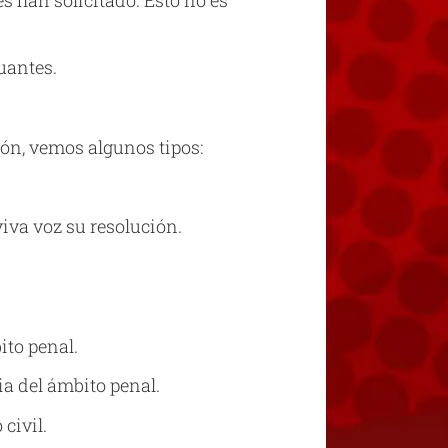
es han solicitado. Esto no es
uantes.
ión, vemos algunos tipos:
viva voz su resolución.
ito penal.
ia del ámbito penal.
civil.