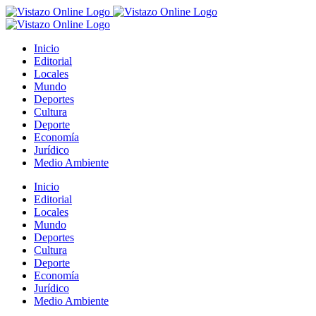
Saltar
al
contenido
Inicio
Editorial
Locales
Mundo
Deportes
Cultura
Deporte
Economía
Jurídico
Medio Ambiente
Inicio
Editorial
Locales
Mundo
Deportes
Cultura
Deporte
Economía
Jurídico
Medio Ambiente