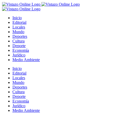
Saltar
al
contenido
Inicio
Editorial
Locales
Mundo
Deportes
Cultura
Deporte
Economía
Jurídico
Medio Ambiente
Inicio
Editorial
Locales
Mundo
Deportes
Cultura
Deporte
Economía
Jurídico
Medio Ambiente