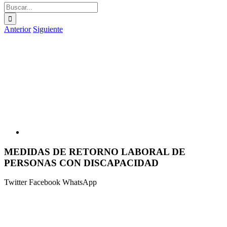
Buscar:
Anterior
Siguiente
Ver
imagen
más
grande
MEDIDAS DE RETORNO LABORAL DE
PERSONAS CON DISCAPACIDAD
Twitter
Facebook
WhatsApp