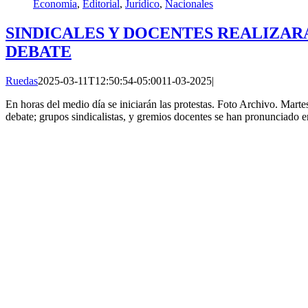
Economía
,
Editorial
,
Jurídico
,
Nacionales
SINDICALES Y DOCENTES REALIZARA
DEBATE
Ruedas
2025-03-11T12:50:54-05:00
11-03-2025
|
En horas del medio día se iniciarán las protestas. Foto Archivo. Ma
debate; grupos sindicalistas, y gremios docentes se han pronunciado e