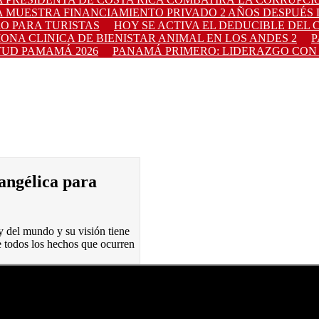
 MUESTRA FINANCIAMIENTO PRIVADO 2 AÑOS DESPUÉS 
RO PARA TURISTAS
HOY SE ACTIVA EL DEDUCIBLE DEL 
ONA CLINICA DE BIENISTAR ANIMAL EN LOS ANDES 2
P
TUD PAMAMÁ 2026
PANAMÁ PRIMERO: LIDERAZGO CON 
vangélica para
y del mundo y su visión tiene
 todos los hechos que ocurren