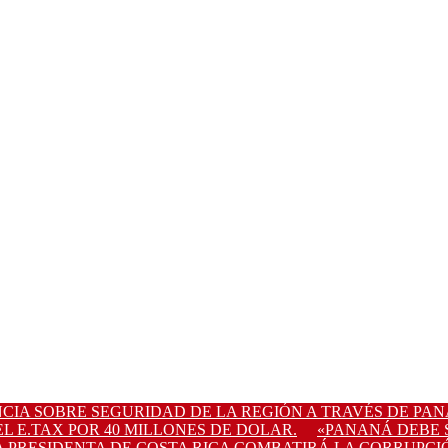
CIA SOBRE SEGURIDAD DE LA REGIÓN A TRAVÉS DE PAN
L E.TAX POR 40 MILLONES DE DOLAR.
«PANANÁ DEBE S
A PRESIDENTA DE COSTA RICA COMBATIRÁ LA CORRUPCIÓ