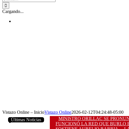
Cargando...
Vistazo Online – Inicio
Vistazo Online
2026-02-12T04:24:48-05:00
MINISTRO ORILLAC SE PRONUN
Últimas Noticias
FUNCIONÓ LA RED QUE BURLO E
SOSTIENE AURELIO BARRIA
L