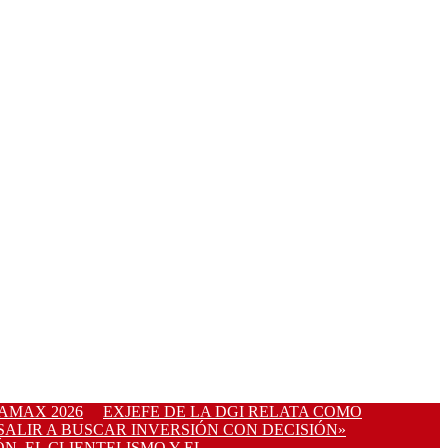
AMAX 2026
EXJEFE DE LA DGI RELATA COMO
ALIR A BUSCAR INVERSIÓN CON DECISIÓN»
N, EL CLIENTELISMO Y EL