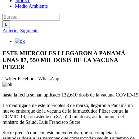
Jurídico
Medio Ambiente
Buscar:
Anterior
Siguiente
Ver
imagen
más
ESTE MIERCOLES LLEGARON A PANAMÁ
grande
UNAS 87, 550 MIL DOSIS DE LA VACUNA
PFIZER
Twitter
Facebook
WhatsApp
hasta la fecha se han aplicado 132,610 dosis de la vacuna COVID-19 e
La madrugada de este miércoles 3 de marzo, llegaron a Panamá un
nuevo embarque de la vacuna de la farmacéutica Pfizer contra la
COVID-19, consistente en 87, 550 mil dosis, así lo anunció el
ministro de Salud, Luis Francisco Sucre.
Sucre precisó que con este nuevo embarque se completar las
segundas dosis a las personas que correspondan según su tiempo de