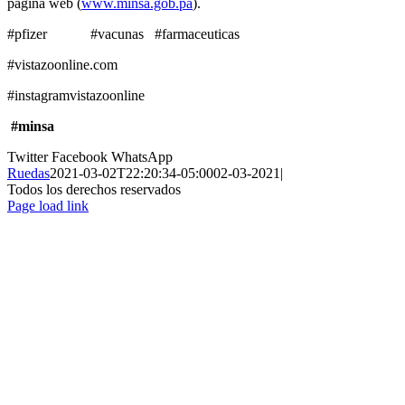
página web (
www.minsa.gob.pa
).
#pfizer #vacunas #farmaceuticas
#vistazoonline.com
#instagramvistazoonline
#minsa
Twitter
Facebook
WhatsApp
Ruedas
2021-03-02T22:20:34-05:00
02-03-2021
|
Todos los derechos reservados
Page load link
Ir
a
Arriba