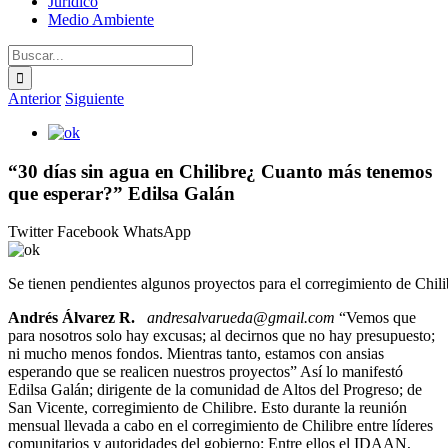
Jurídico
Medio Ambiente
Buscar:
Anterior
Siguiente
Ver
imagen
más
“30 días sin agua en Chilibre¿ Cuanto más tenemos
grande
que esperar?” Edilsa Galán
Twitter
Facebook
WhatsApp
Se tienen pendientes algunos proyectos para el corregimiento de Chil
Andrés Álvarez R.
andresalvarueda@g
mail.com
“Vemos que
para nosotros solo hay excusas; al decirnos que no hay presupuesto;
ni mucho menos fondos. Mientras tanto, estamos con ansias
esperando que se realicen nuestros proyectos” Así lo manifestó
Edilsa Galán; dirigente de la comunidad de Altos del Progreso; de
San Vicente, corregimiento de Chilibre. Esto durante la reunión
mensual llevada a cabo en el corregimiento de Chilibre entre líderes
comunitarios y autoridades del gobierno: Entre ellos el IDAAN,