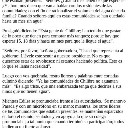
que estaban presentes: “Señores ¿Cuánto más tenemos que esperar?
¿Y ahora nos dicen que van a hablar con los residentes de las
comunidades; con el fin de racionalizar el volumen del agua de cada
familia? Cuando señores aquí en estas comunidades se han quedado
hasta un mes sin agua”.
Prosiguió diciendo: “Esta gente de Chilibre; han tenido que gastar
de lo poco que tienen para comprar más tanques; porque hay que
esperar 15, 18 días y hasta un mes para que le llegue el agua”.
“Señores, por favor, “señora gobernadora, “Usted que representa al
gobierno; Llévele este sentir a nuestro presidente. No es que
queramos estar de revoltosos; ni estamos haciendo política. Esto es
lo que se llama necesidad”.
Luego con voz quebrada, rostro lloroso y palabras entre cortadas
culminó diciendo: “Ya las comunidades de Chilibre no aguantan
más”. “Es algo triste, que una embarazada tenga que decirles a sus
niños que no tienen agua”.
Mientras Edilsa se pronunciaba frente a las autoridades. Se mantuvo
Parada y con un micrófono en su mano; mientras, los otros líderes
de las comunidades que estaban presentes; se mantenían esparcidos
en todo el recinto; sentados y en apoyo a lo que su colega
pronunciaba; a tal punto que cuando terminó su participación; todos
le dieron un fuerte aplauso.