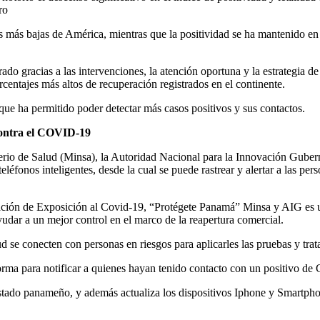
ro
as más bajas de América, mientras que la positividad se ha mantenido e
o gracias a las intervenciones, la atención oportuna y la estrategia de
centajes más altos de recuperación registrados en el continente.
que ha permitido poder detectar más casos positivos y sus contactos.
contra el COVID-19
sterio de Salud (Minsa), la Autoridad Nacional para la Innovación Gube
eléfonos inteligentes, desde la cual se puede rastrear y alertar a las p
icación de Exposición al Covid-19, “Protégete Panamá” Minsa y AIG es 
udar a un mejor control en el marco de la reapertura comercial.
d se conecten con personas en riesgos para aplicarles las pruebas y tra
orma para notificar a quienes hayan tenido contacto con un positivo d
Estado panameño, y además actualiza los dispositivos Iphone y Smartph