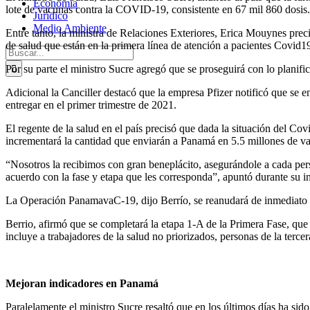
Economía
lote de vacunas contra la COVID-19, consistente en 67 mil 860 dosis.
Jurídico
Medio Ambiente
Entre tanto, la ministra de Relaciones Exteriores, Erica Mouynes prec
de salud que están en la primera línea de atención a pacientes Covid1
Buscar:
Por su parte el ministro Sucre agregó que se proseguirá con lo planifi
Adicional la Canciller destacó que la empresa Pfizer notificó que se 
entregar en el primer trimestre de 2021.
El regente de la salud en el país precisó que dada la situación del C
incrementará la cantidad que enviarán a Panamá en 5.5 millones de v
“Nosotros la recibimos con gran beneplácito, asegurándole a cada perso
acuerdo con la fase y etapa que les corresponda”, apuntó durante su in
La Operación PanamavaC-19, dijo Berrío, se reanudará de inmediato lo
Berrio, afirmó que se completará la etapa 1-A de la Primera Fase, que 
incluye a trabajadores de la salud no priorizados, personas de la ter
Mejoran indicadores en Panamá
Paralelamente el ministro Sucre resaltó que en los últimos días ha sido