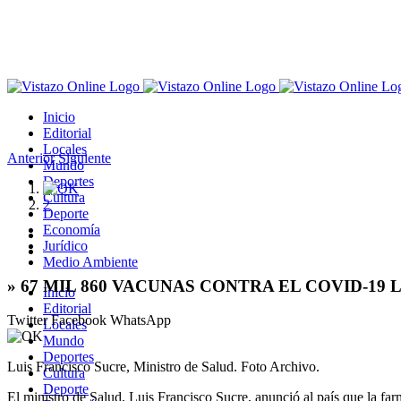
Saltar
al
contenido
Inicio
Editorial
Locales
Anterior
Siguiente
Mundo
Deportes
Ver
1
Cultura
imagen
2
Deporte
más
Economía
grande
Jurídico
Medio Ambiente
» 67 MIL 860 VACUNAS CONTRA EL COVID-1
Inicio
Editorial
Twitter
Facebook
WhatsApp
Locales
Mundo
Deportes
Luis Francisco Sucre, Ministro de Salud. Foto Archivo.
Cultura
Deporte
El ministro de Salud, Luis Francisco Sucre, anunció al país que la far