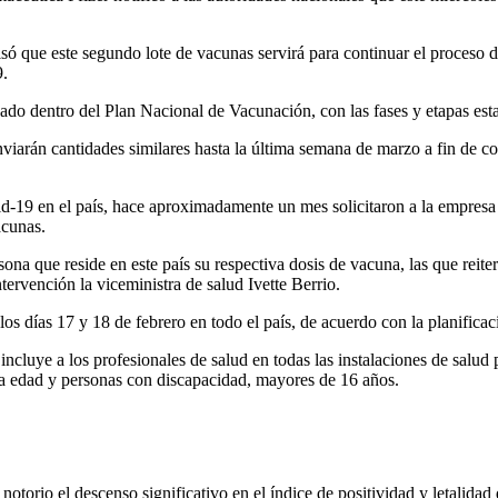
isó que este segundo lote de vacunas servirá para continuar el proceso d
9.
cado dentro del Plan Nacional de Vacunación, con las fases y etapas est
enviarán cantidades similares hasta la última semana de marzo a fin de 
ovid-19 en el país, hace aproximadamente un mes solicitaron a la empresa
acunas.
na que reside en este país su respectiva dosis de vacuna, las que reiter
tervención la viceministra de salud Ivette Berrio.
s días 17 y 18 de febrero en todo el país, de acuerdo con la planificac
incluye a los profesionales de salud en todas las instalaciones de salud 
cera edad y personas con discapacidad, mayores de 16 años.
 notorio el descenso significativo en el índice de positividad y letalidad