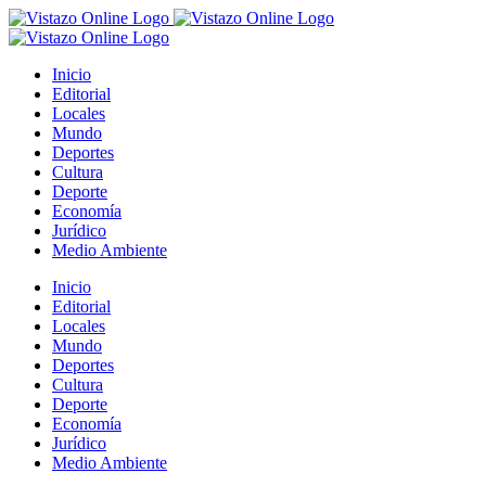
Saltar
al
contenido
Inicio
Editorial
Locales
Mundo
Deportes
Cultura
Deporte
Economía
Jurídico
Medio Ambiente
Inicio
Editorial
Locales
Mundo
Deportes
Cultura
Deporte
Economía
Jurídico
Medio Ambiente