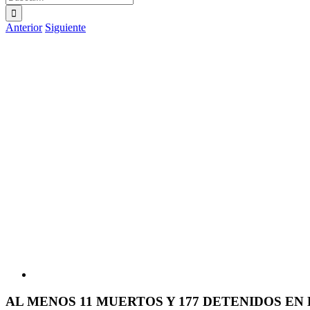
Anterior
Siguiente
Ver
imagen
más
grande
AL MENOS 11 MUERTOS Y 177 DETENIDOS E