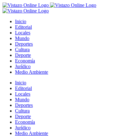
Saltar
al
contenido
Inicio
Editorial
Locales
Mundo
Deportes
Cultura
Deporte
Economía
Jurídico
Medio Ambiente
Inicio
Editorial
Locales
Mundo
Deportes
Cultura
Deporte
Economía
Jurídico
Medio Ambiente