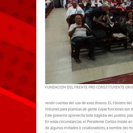
FUNDACION DEL FRENTE PRO CONSTITUYENTE ORIG
rendir cuentas del uso de esos dineros. EL Ministro d
millones para planillas de gente cuyas funciones son d
Este gobierno aprovecha toda tragedia del pueblo, para
En estas circunstancias, el Presidente Cortizo insiste
de algunos invitados o colaboradores, a nombre del mo