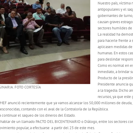
Nuestro país, víctima
antipopulares y el saq
gobernantes de turno, 
causan graves estrag
sectores humildes de 
La realidad ha demost
para hacerle frente a 
aplicasen medidas de 
humanas. En estos caso
para deslindar respons
Como es normal en est
inmediato, a brindar su
Producto de la presión
Presidente anuncia qu
INARIA. FOTO CORTESÍA
a la tragedia. Dicho a
recursos, ya que este 
el MEF anunció recientemente que ya vamos alcanzar los 50,000 millones de deuda,
esconocidas, contando con el aval de la Contraloría de la República.
 continuar el saqueo de los dineros del Estado.
 en hablar de un llamado PACTO DEL BICENTENARIO o Diálogo, entre los sectores cons
vimiento popular, a efectuarse a partir del 23 de este mes.