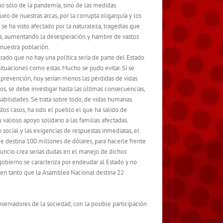
 no sólo de la pandemia, sino de las medidas
ueo de nuestras arcas, por la corrupta oligarquía y los
se ha visto afectado por la naturaleza, tragedias que
os, aumentando la desesperación y hambre de vastos
nuestra población.
rado que no hay una política seria de parte del Estado
situaciones como estas. Mucho se pudo evitar. Si se
prevención, hoy serían menos las pérdidas de vidas
s, se debe investigar hasta las últimas consecuencias,
abilidades. Se trata sobre todo, de vidas humanas.
os casos, ha sido el pueblo el que ha salido de
 valioso apoyo solidario a las familias afectadas.
 social y las exigencias de respuestas inmediatas, el
e destina 100 millones de dólares, para hacerle frente
nuncio crea serias dudas en el manejo de dichos
gobierno se caracteriza por endeudar al Estado y no
 en tanto que la Asamblea Nacional destina 22
ervadores de la sociedad, con la posible participación