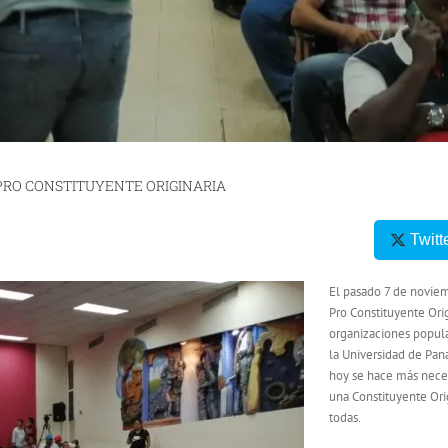
PRO CONSTITUYENTE ORIGINARIA
Twitt
El pasado 7 de noviem
Pro Constituyente Ori
organizaciones popula
la Universidad de Pan
hoy se hace más nece
una Constituyente Orig
todas.