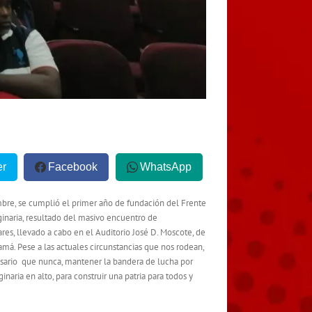
er
Facebook
WhatsApp
bre, se cumplió el primer año de fundación del Frente
ginaria, resultado del masivo encuentro de
res, llevado a cabo en el Auditorio José D. Moscote, de
amá. Pese a las actuales circunstancias que nos rodean,
sario que nunca, mantener la bandera de lucha por
inaria en alto, para construir una patria para todos y