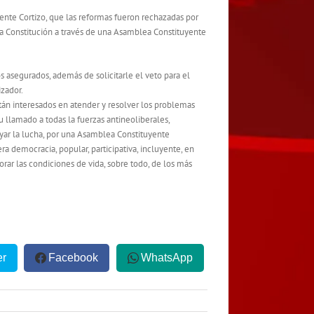
dente Cortizo, que las reformas fueron rechazadas por
eva Constitución a través de una Asamblea Constituyente
s asegurados, además de solicitarle el veto para el
izador.
tán interesados en atender y resolver los problemas
su llamado a todas la fuerzas antineoliberales,
poyar la lucha, por una Asamblea Constituyente
ra democracia, popular, participativa, incluyente, en
rar las condiciones de vida, sobre todo, de los más
er
Facebook
WhatsApp