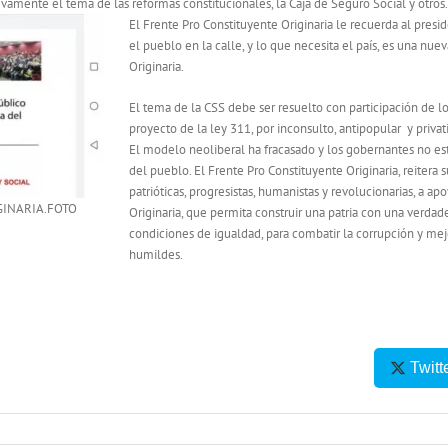
vamente el tema de las reformas constitucionales, la Caja de Seguro Social y otros.
El Frente Pro Constituyente Originaria le recuerda al presi
el pueblo en la calle, y lo que necesita el país, es una nu
Originaria.
El tema de la CSS debe ser resuelto con participación de lo
proyecto de la ley 311, por inconsulto, antipopular y privat
El modelo neoliberal ha fracasado y los gobernantes no es
del pueblo. El Frente Pro Constituyente Originaria, reitera 
patrióticas, progresistas, humanistas y revolucionarias, a a
GINARIA.FOTO
Originaria, que permita construir una patria con una verdade
condiciones de igualdad, para combatir la corrupción y mejo
humildes.
Twitt