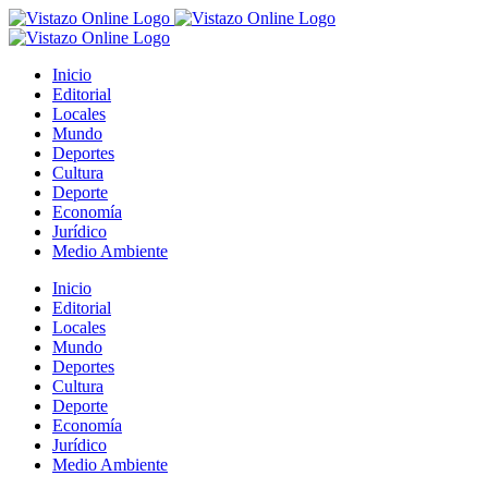
Saltar
al
contenido
Inicio
Editorial
Locales
Mundo
Deportes
Cultura
Deporte
Economía
Jurídico
Medio Ambiente
Inicio
Editorial
Locales
Mundo
Deportes
Cultura
Deporte
Economía
Jurídico
Medio Ambiente