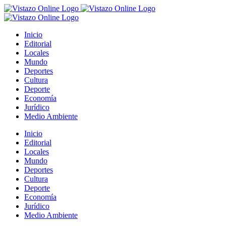
Saltar
al
contenido
Inicio
Editorial
Locales
Mundo
Deportes
Cultura
Deporte
Economía
Jurídico
Medio Ambiente
Inicio
Editorial
Locales
Mundo
Deportes
Cultura
Deporte
Economía
Jurídico
Medio Ambiente