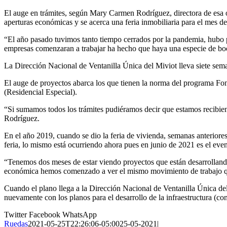
El auge en trámites, según Mary Carmen Rodríguez, directora de esa o
aperturas económicas y se acerca una feria inmobiliaria para el mes d
“El año pasado tuvimos tanto tiempo cerrados por la pandemia, hubo p
empresas comenzaran a trabajar ha hecho que haya una especie de boom 
La Dirección Nacional de Ventanilla Única del Miviot lleva siete sem
El auge de proyectos abarca los que tienen la norma del programa Fon
(Residencial Especial).
“Si sumamos todos los trámites pudiéramos decir que estamos recibie
Rodríguez.
En el año 2019, cuando se dio la feria de vivienda, semanas anteriores
feria, lo mismo está ocurriendo ahora pues en junio de 2021 es el eve
“Tenemos dos meses de estar viendo proyectos que están desarrolland
económica hemos comenzado a ver el mismo movimiento de trabajo qu
Cuando el plano llega a la Dirección Nacional de Ventanilla Única del
nuevamente con los planos para el desarrollo de la infraestructura (con
Twitter
Facebook
WhatsApp
Ruedas
2021-05-25T22:26:06-05:00
25-05-2021
|