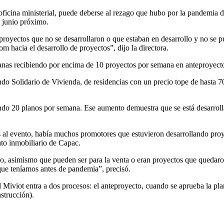
ficina ministerial, puede deberse al rezago que hubo por la pandemia d
e junio próximo.
royectos que no se desarrollaron o que estaban en desarrollo y no se 
hacia el desarrollo de proyectos”, dijo la directora.
anas recibiendo por encima de 10 proyectos por semana en anteproyectos
do Solidario de Vivienda, de residencias con un precio tope de hasta 
ndo 20 planos por semana. Ese aumento demuestra que se está desarrol
 al evento, había muchos promotores que estuvieron desarrollando proyec
nto inmobiliario de Capac.
o, asimismo que pueden ser para la venta o eran proyectos que quedaro
e teníamos antes de pandemia”, precisó.
 Miviot entra a dos procesos: el anteproyecto, cuando se aprueba la pl
strucción).