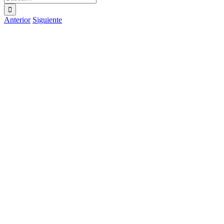
Anterior
Siguiente
Ver
imagen
más
grande