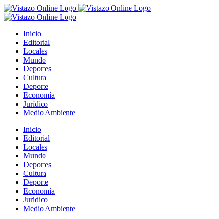
Saltar
al
contenido
Inicio
Editorial
Locales
Mundo
Deportes
Cultura
Deporte
Economía
Jurídico
Medio Ambiente
Inicio
Editorial
Locales
Mundo
Deportes
Cultura
Deporte
Economía
Jurídico
Medio Ambiente