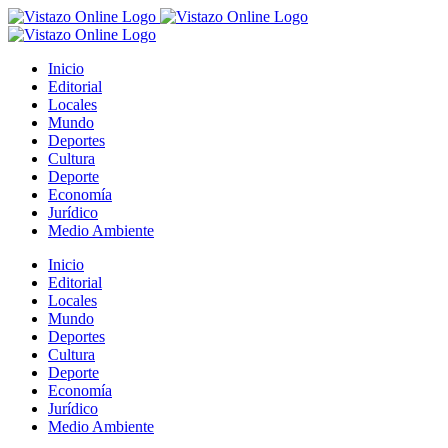
Saltar
al
contenido
Inicio
Editorial
Locales
Mundo
Deportes
Cultura
Deporte
Economía
Jurídico
Medio Ambiente
Inicio
Editorial
Locales
Mundo
Deportes
Cultura
Deporte
Economía
Jurídico
Medio Ambiente