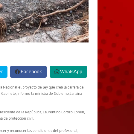
er
Facebook
WhatsApp
 Nacional el proyecto de ley que crea la carrera de
 Gabinete, informó la ministra de Gobierno, Janaina
esidente de la República, Laurentino Cortizo Cohen,
 de protección civil.
ecer y reconocer las condiciones del profesional,