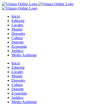
Saltar
al
contenido
Inicio
Editorial
Locales
Mundo
Deportes
Cultura
Deporte
Economía
Jurídico
Medio Ambiente
Inicio
Editorial
Locales
Mundo
Deportes
Cultura
Deporte
Economía
Jurídico
Medio Ambiente