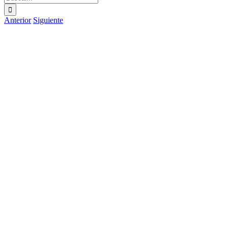
Anterior
Siguiente
Ver
imagen
más
grande