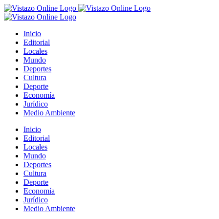
Saltar
al
contenido
Inicio
Editorial
Locales
Mundo
Deportes
Cultura
Deporte
Economía
Jurídico
Medio Ambiente
Inicio
Editorial
Locales
Mundo
Deportes
Cultura
Deporte
Economía
Jurídico
Medio Ambiente