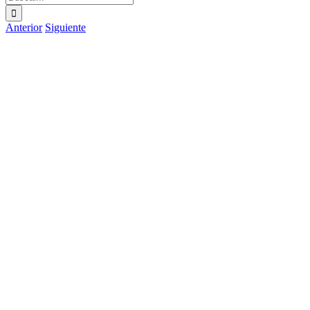
Anterior
Siguiente
Ver
imagen
más
grande