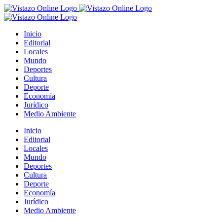
Saltar
al
contenido
Inicio
Editorial
Locales
Mundo
Deportes
Cultura
Deporte
Economía
Jurídico
Medio Ambiente
Inicio
Editorial
Locales
Mundo
Deportes
Cultura
Deporte
Economía
Jurídico
Medio Ambiente