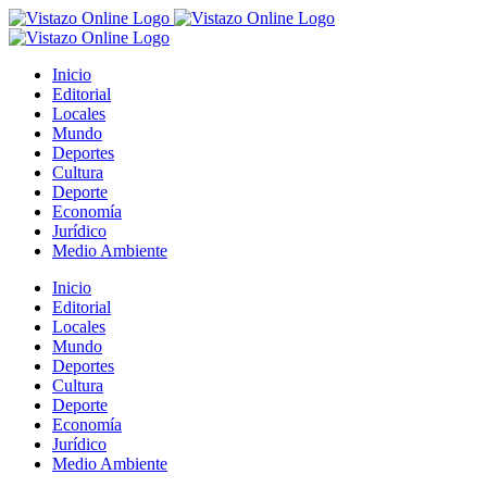
Saltar
al
contenido
Inicio
Editorial
Locales
Mundo
Deportes
Cultura
Deporte
Economía
Jurídico
Medio Ambiente
Inicio
Editorial
Locales
Mundo
Deportes
Cultura
Deporte
Economía
Jurídico
Medio Ambiente