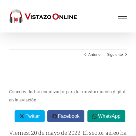
Saltar
al
contenido
Anterior
Siguiente
Ver
imagen
Conectividad: un catalizador para la transformación digital
más
en la aviación
grande
Twitter
Facebook
WhatsApp
Viernes, 20 de mayo de 2022 El sector aéreo ha