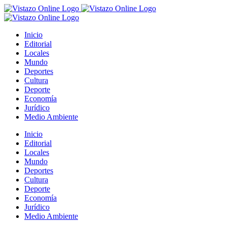
Saltar
al
contenido
Inicio
Editorial
Locales
Mundo
Deportes
Cultura
Deporte
Economía
Jurídico
Medio Ambiente
Inicio
Editorial
Locales
Mundo
Deportes
Cultura
Deporte
Economía
Jurídico
Medio Ambiente