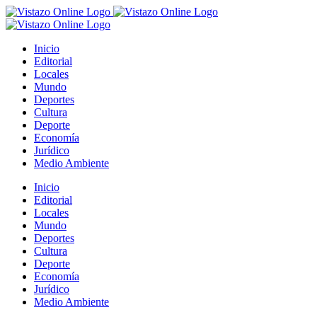
Saltar
al
contenido
Inicio
Editorial
Locales
Mundo
Deportes
Cultura
Deporte
Economía
Jurídico
Medio Ambiente
Inicio
Editorial
Locales
Mundo
Deportes
Cultura
Deporte
Economía
Jurídico
Medio Ambiente