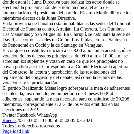
donde estará la Junta Directiva para realizar los actos donde se
efectuará la proclamación de la nómina única, el acto de
juramentación del presidente del partido, Ricardo Martinelli, y de los
miembros electos de la Junta Directiva.
En la provincia de Panamá estarán habilitadas las sedes del Tribunal
Electoral de Panamá centro, Arraiján, La Chorrera, Las Cumbres,
Las Mañanitas y San Miguelito. En Chiriquí, se habilitará la sede de
David, así como las sedes de Colón; Las Tablas, en Los Santos; la
de Penonomé en Coclé y la de Santiago en Veraguas.
El congreso constitutivo iniciará a las 8:00 a.m. con la acreditación y
votación de los delegados principales; de 9:00 a.m. a 10:00 a.m. se
acreditan los suplentes y votan en caso de que los principales no
hayan podido asistir. Corresponderá al Comité Electoral la apertura
del Congreso, la lectura y aprobación de las resoluciones del
reglamento del congreso y del debate, así como la lectura de las
votaciones y la proclamación.
El partido Realizando Metas logró sobrepasar la meta de adherentes
establecida, inscribiendo, en un período de 3 meses 60,854
adherentes, superando la meta necesaria para constituirse de 39,296
miembros, correspondiente al 2 % de los votos emitidos en las
elecciones del 2019.
Twitter
Facebook
WhatsApp
Ruedas
2021-03-05T01:00:56-05:00
05-03-2021
|
Todos los derechos reservados
Page load link