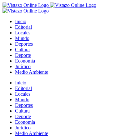
Saltar
al
contenido
Inicio
Editorial
Locales
Mundo
Deportes
Cultura
Deporte
Economía
Jurídico
Medio Ambiente
Inicio
Editorial
Locales
Mundo
Deportes
Cultura
Deporte
Economía
Jurídico
Medio Ambiente