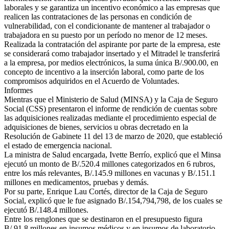
laborales y se garantiza un incentivo económico a las empresas que
realicen las contrataciones de las personas en condición de
vulnerabilidad, con el condicionante de mantener al trabajador o
trabajadora en su puesto por un período no menor de 12 meses.
Realizada la contratación del aspirante por parte de la empresa, este
se considerará como trabajador insertado y el Mitradel le transferirá
a la empresa, por medios electrónicos, la suma única B/.900.00, en
concepto de incentivo a la inserción laboral, como parte de los
compromisos adquiridos en el Acuerdo de Voluntades.
Informes
Mientras que el Ministerio de Salud (MINSA) y la Caja de Seguro
Social (CSS) presentaron el informe de rendición de cuentas sobre
las adquisiciones realizadas mediante el procedimiento especial de
adquisiciones de bienes, servicios u obras decretado en la
Resolución de Gabinete 11 del 13 de marzo de 2020, que estableció
el estado de emergencia nacional.
La ministra de Salud encargada, Ivette Berrío, explicó que el Minsa
ejecutó un monto de B/.520.4 millones categorizados en 6 rubros,
entre los más relevantes, B/.145.9 millones en vacunas y B/.151.1
millones en medicamentos, pruebas y demás.
Por su parte, Enrique Lau Cortés, director de la Caja de Seguro
Social, explicó que le fue asignado B/.154,794,798, de los cuales se
ejecutó B/.148.4 millones.
Entre los renglones que se destinaron en el presupuesto figura
B/.91.8 millones en insumos médicos y en insumos de laboratorio,