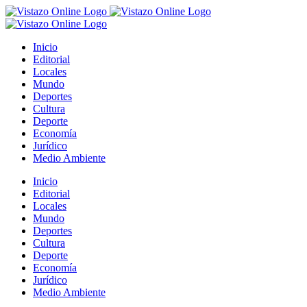
Saltar
al
contenido
Inicio
Editorial
Locales
Mundo
Deportes
Cultura
Deporte
Economía
Jurídico
Medio Ambiente
Inicio
Editorial
Locales
Mundo
Deportes
Cultura
Deporte
Economía
Jurídico
Medio Ambiente