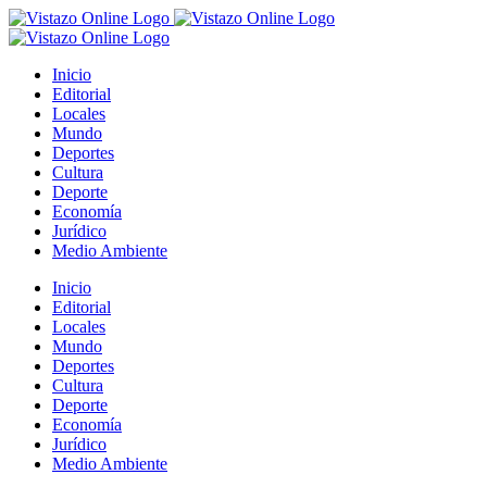
Saltar
al
contenido
Inicio
Editorial
Locales
Mundo
Deportes
Cultura
Deporte
Economía
Jurídico
Medio Ambiente
Inicio
Editorial
Locales
Mundo
Deportes
Cultura
Deporte
Economía
Jurídico
Medio Ambiente