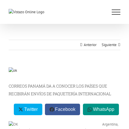
Saltar
al
contenido
Anterior
Siguiente
Ver
imagen
más
CORREOS PANAMÁ DA A CONOCER LOS PAÍSES QUE
grande
RECIBIRÁN ENVÍOS DE PAQUETERÍA INTERNACIONAL
Twitter
Facebook
WhatsApp
Argentina,