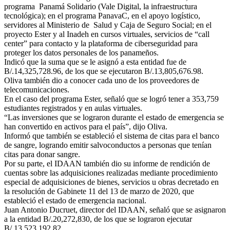
programa Panamá Solidario (Vale Digital, la infraestructura
tecnológica); en el programa PanavaC, en el apoyo logístico,
servidores al Ministerio de Salud y Caja de Seguro Social; en el
proyecto Ester y al Inadeh en cursos virtuales, servicios de “call
center” para contacto y la plataforma de ciberseguridad para
proteger los datos personales de los panameños.
Indicó que la suma que se le asignó a esta entidad fue de
B/.14,325,728.96, de los que se ejecutaron B/.13,805,676.98.
Oliva también dio a conocer cada uno de los proveedores de
telecomunicaciones.
En el caso del programa Ester, señaló que se logró tener a 353,759
estudiantes registrados y en aulas virtuales.
“Las inversiones que se lograron durante el estado de emergencia se
han convertido en activos para el país”, dijo Oliva.
Informó que también se estableció el sistema de citas para el banco
de sangre, logrando emitir salvoconductos a personas que tenían
citas para donar sangre.
Por su parte, el IDAAN también dio su informe de rendición de
cuentas sobre las adquisiciones realizadas mediante procedimiento
especial de adquisiciones de bienes, servicios u obras decretado en
la resolución de Gabinete 11 del 13 de marzo de 2020, que
estableció el estado de emergencia nacional.
Juan Antonio Ducruet, director del IDAAN, señaló que se asignaron
a la entidad B/.20,272,830, de los que se lograron ejecutar
B/.13,523,192.82