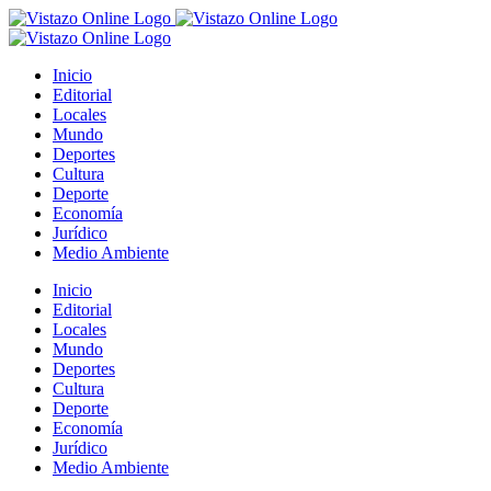
Saltar
al
contenido
Inicio
Editorial
Locales
Mundo
Deportes
Cultura
Deporte
Economía
Jurídico
Medio Ambiente
Inicio
Editorial
Locales
Mundo
Deportes
Cultura
Deporte
Economía
Jurídico
Medio Ambiente