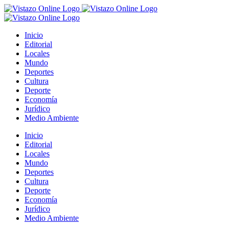
Saltar
al
contenido
Inicio
Editorial
Locales
Mundo
Deportes
Cultura
Deporte
Economía
Jurídico
Medio Ambiente
Inicio
Editorial
Locales
Mundo
Deportes
Cultura
Deporte
Economía
Jurídico
Medio Ambiente