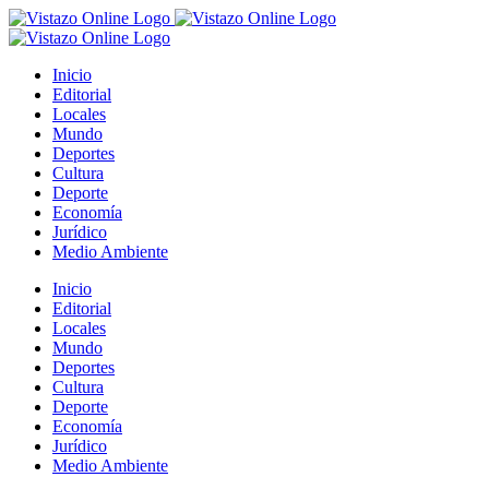
Saltar
al
contenido
Inicio
Editorial
Locales
Mundo
Deportes
Cultura
Deporte
Economía
Jurídico
Medio Ambiente
Inicio
Editorial
Locales
Mundo
Deportes
Cultura
Deporte
Economía
Jurídico
Medio Ambiente