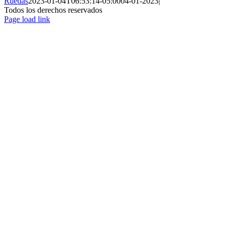
Ruedas
2023-01-04T06:53:14-05:00
04-01-2023
|
Todos los derechos reservados
Page load link
Ir
a
Arriba