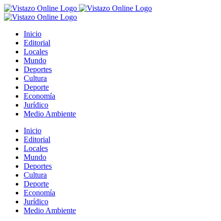
Saltar
al
contenido
Inicio
Editorial
Locales
Mundo
Deportes
Cultura
Deporte
Economía
Jurídico
Medio Ambiente
Inicio
Editorial
Locales
Mundo
Deportes
Cultura
Deporte
Economía
Jurídico
Medio Ambiente