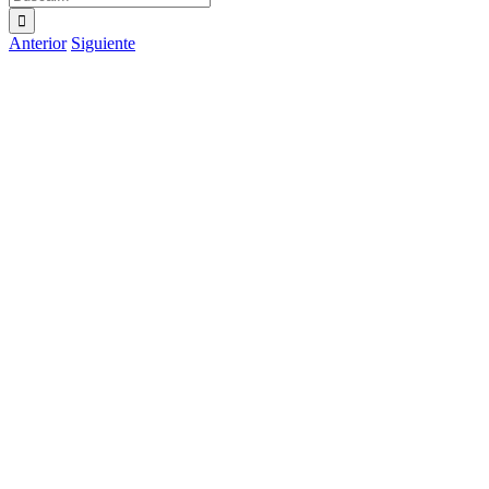
Anterior
Siguiente
Ver
imagen
más
grande