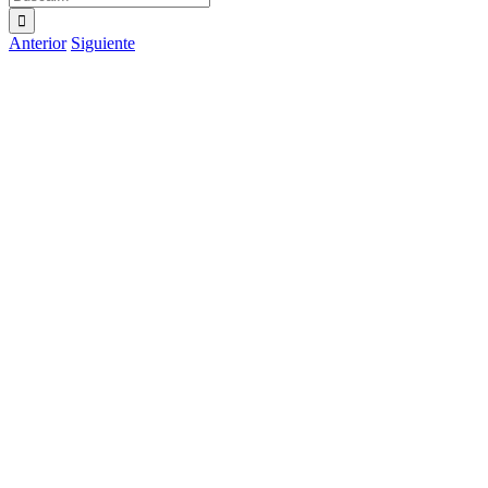
Anterior
Siguiente
Ver
imagen
más
grande