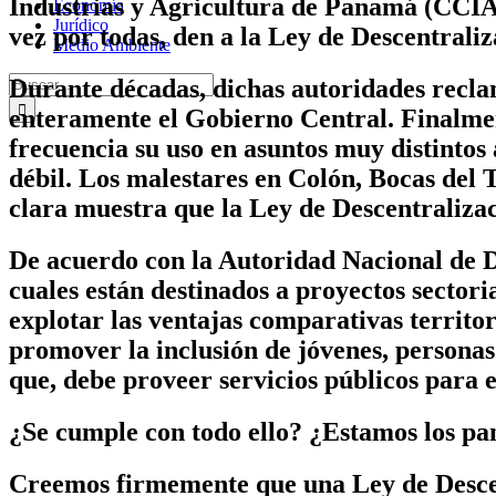
Industrias y Agricultura de Panamá (CCIAP
Economía
Jurídico
vez por todas, den a la Ley de Descentraliz
Medio Ambiente
Buscar:
Durante décadas, dichas autoridades reclam
enteramente el Gobierno Central. Finalment
frecuencia su uso en asuntos muy distintos
débil. Los malestares en Colón, Bocas del
clara muestra que la Ley de Descentraliza
De acuerdo con la Autoridad Nacional de De
cuales están destinados a proyectos sectori
explotar las ventajas comparativas territori
promover la inclusión de jóvenes, personas
que, debe proveer servicios públicos para e
¿Se cumple con todo ello? ¿Estamos los pa
Creemos firmemente que una Ley de Descentr