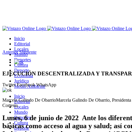
Saltar
al
contenido
Inicio
Editorial
Locales
Anterior
Siguiente
Mundo
Deportes
Ver
Cultura
imagen
Deporte
más
EJECUCIÓN DESCENTRALIZADA Y TRANSPAR
Economía
grande
Jurídico
Twitter
Facebook
WhatsApp
Medio Ambiente
Inicio
Marcela Galindo De ObarrioMarcela Galindo De Obarrio, Presidenta
Editorial
Cortesía
Locales
Mundo
Lunes, 6 de junio de 2022 Ante los diferen
Deportes
Cultura
básicas como acceso al agua y salud; así 
Deporte