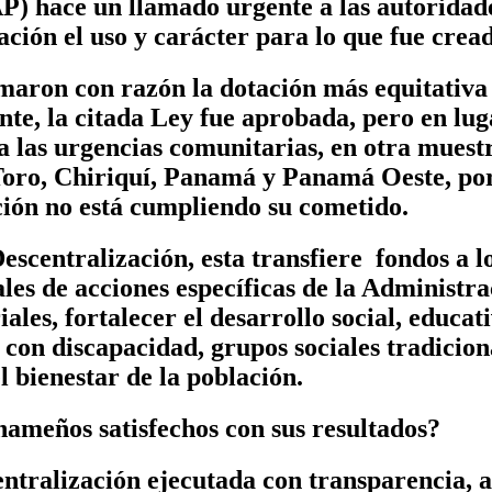
) hace un llamado urgente a las autoridades
ación el uso y carácter para lo que fue crea
aron con razón la dotación más equitativa 
e, la citada Ley fue aprobada, pero en luga
 a las urgencias comunitarias, en otra muest
 Toro, Chiriquí, Panamá y Panamá Oeste, po
ción no está cumpliendo su cometido.
scentralización, esta transfiere fondos a l
ales de acciones específicas de la Administr
ales, fortalecer el desarrollo social, educat
 con discapacidad, grupos sociales tradicio
l bienestar de la población.
nameños satisfechos con sus resultados?
alización ejecutada con transparencia, agi