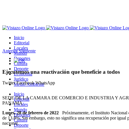
Saltar
al
contenido
Inicio
Editorial
Locales
Anterior
Siguiente
Mundo
Deportes
Ver
Cultura
imagen
Deporte
más
Ejecutemos una reactivación que beneficie a todos
Economía
grande
Jurídico
Twitter
Facebook
WhatsApp
Medio Ambiente
Inicio
SEDE DE LA CAMARA DE COMERCIO E INDUSTRIA Y AG
Editorial
PANAMA
Locales
Mundo
Lunes, 28 de febrero de 2022
Próximamente, el Instituto Nacional d
Deportes
de 13.8%. Sin embargo, esto no significa una recuperación por igual par
Cultura
nacional.
Deporte