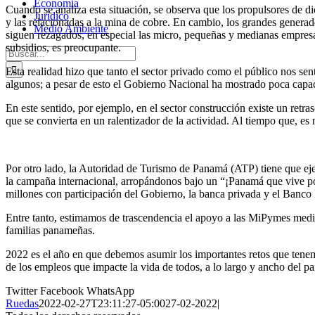
Economía
Cuando se analiza esta situación, se observa que los propulsores de di
Jurídico
y las relacionadas a la mina de cobre. En cambio, los grandes generad
Medio Ambiente
siguen rezagados, en especial las micro, pequeñas y medianas empresa
subsidios, es preocupante.
Buscar:
Esta realidad hizo que tanto el sector privado como el público nos s
algunos; a pesar de esto el Gobierno Nacional ha mostrado poca capa
En este sentido, por ejemplo, en el sector construcción existe un retra
que se convierta en un ralentizador de la actividad. Al tiempo que, es 
Por otro lado, la Autoridad de Turismo de Panamá (ATP) tiene que e
la campaña internacional, arropándonos bajo un “¡Panamá que vive po
millones con participación del Gobierno, la banca privada y el Banco 
Entre tanto, estimamos de trascendencia el apoyo a las MiPymes median
familias panameñas.
2022 es el año en que debemos asumir los importantes retos que tenem
de los empleos que impacte la vida de todos, a lo largo y ancho del paí
Twitter
Facebook
WhatsApp
Ruedas
2022-02-27T23:11:27-05:00
27-02-2022
|