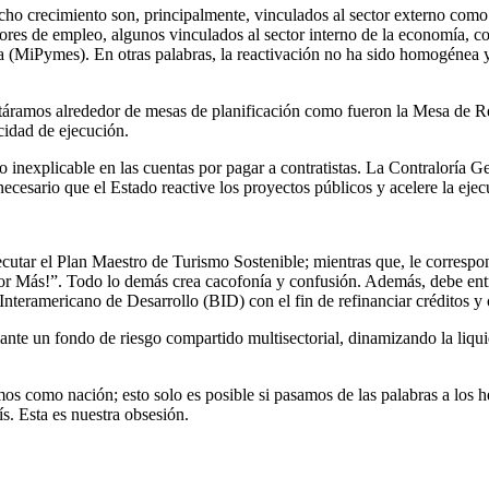
cho crecimiento son, principalmente, vinculados al sector externo como 
ores de empleo, algunos vinculados al sector interno de la economía, c
 (MiPymes). En otras palabras, la reactivación no ha sido homogénea y
entáramos alrededor de mesas de planificación como fueron la Mesa de R
cidad de ejecución.
so inexplicable en las cuentas por pagar a contratistas. La Contraloría G
necesario que el Estado reactive los proyectos públicos y acelere la eje
jecutar el Plan Maestro de Turismo Sostenible; mientras que, le corr
r Más!”. Todo lo demás crea cacofonía y confusión. Además, debe entr
Interamericano de Desarrollo (BID) con el fin de refinanciar créditos y 
te un fondo de riesgo compartido multisectorial, dinamizando la liquid
os como nación; esto solo es posible si pasamos de las palabras a los h
s. Esta es nuestra obsesión.