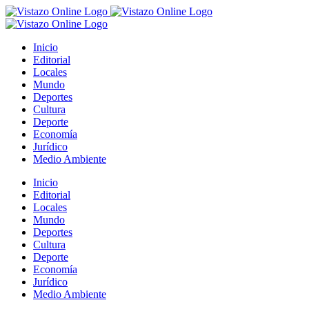
Saltar
al
contenido
Inicio
Editorial
Locales
Mundo
Deportes
Cultura
Deporte
Economía
Jurídico
Medio Ambiente
Inicio
Editorial
Locales
Mundo
Deportes
Cultura
Deporte
Economía
Jurídico
Medio Ambiente