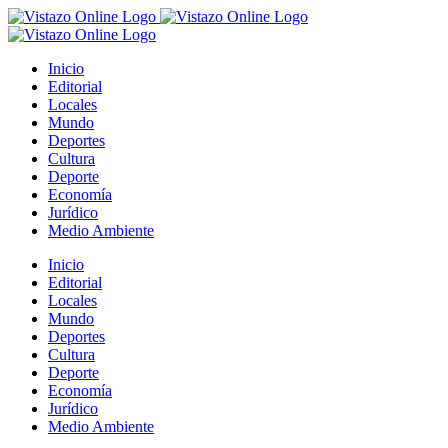
Saltar
al
contenido
Inicio
Editorial
Locales
Mundo
Deportes
Cultura
Deporte
Economía
Jurídico
Medio Ambiente
Inicio
Editorial
Locales
Mundo
Deportes
Cultura
Deporte
Economía
Jurídico
Medio Ambiente