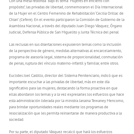
Con una mesa redonda bajo el tema “Mujeres en encierro con
propósito”, las privadas de libertad, conmemoraron el Día Internacional
de la Mujer en el Centro Femenino de Rehabilitación ‘Cecilia Orillac de
Chiari’ (Cefere). En el evento participaron la Comisión de Gobierno de la
Asamblea Nacional, a través del diputado Juan Diego Vásquez, Órgano
Judicial, Defensa Pública de San Miguelito y Junta Técnica del penal
Las reclusas en sus disertaciones expusieron temas como la inclusión
de la perspectiva de género, medidas alternativas al encarcelamiento,
programa de asesoría legal, sistema de proporcionalidad, conmutación
de penas, ruptura del vínculo materno-infantil y familiar, entre otros.
Euclides Joel Castillo, director del Sistema Penitenciario, indicó que es
importante escuchar a las privadas de libertad, más en este día
significativo para las mujeres, destacando la forma proactiva en que
ellas abordaron los temas y a la vez expresarles los esfuerzos que hace
esta administración liderada por la ministra Janaina Tewaney Mencomo,
para brindar oportunidades reales mediante los programas de
resocialización que les permita reinsertarse de manera productiva a la
sociedad.
Por su parte, el diputado Vásquez recalcó que hará los esfuerzos