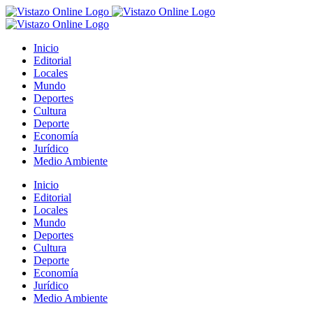
Saltar
al
contenido
Inicio
Editorial
Locales
Mundo
Deportes
Cultura
Deporte
Economía
Jurídico
Medio Ambiente
Inicio
Editorial
Locales
Mundo
Deportes
Cultura
Deporte
Economía
Jurídico
Medio Ambiente