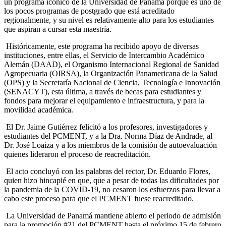
un
programa icónico de la Universidad de Panamá porque es uno de
los pocos programas de postgrado que está acreditado
regionalmente, y su nivel es relativamente alto para los estudiantes
que aspiran a cursar esta maestría.
Históricamente, este programa ha recibido apoyo de diversas
instituciones, entre ellas, el Servicio de Intercambio Académico
Alemán (DAAD),
el Organismo Internacional Regional de Sanidad
Agropecuaria (OIRSA),
la Organización Panamericana de la Salud
(OPS) y la Secretaría Nacional de Ciencia, Tecnología e Innovación
(SENACYT), esta última, a través de becas para estudiantes y
fondos para mejorar el equipamiento e infraestructura, y para la
movilidad académica.
El Dr. Jaime Gutiérrez felicitó a los profesores, investigadores y
estudiantes del PCMENT, y a la Dra. Norma Díaz de Andrade, al
Dr. José Loaiza y a los miembros de la comisión de autoevaluación
quienes lideraron el proceso de reacreditación.
El acto concluyó con las palabras del rector, Dr. Eduardo Flores,
quien hizo hincapié en que, que a pesar de todas las dificultades por
la pandemia de la COVID-19, no cesaron los esfuerzos para llevar a
cabo este proceso para que el PCMENT fuese reacreditado.
La Universidad de Panamá mantiene abierto el periodo de admisión
para la promoción #21 del PCMENT hasta el próximo 15 de febrero