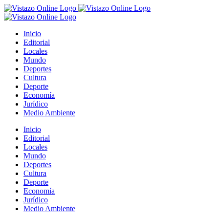
Saltar
al
contenido
Inicio
Editorial
Locales
Mundo
Deportes
Cultura
Deporte
Economía
Jurídico
Medio Ambiente
Inicio
Editorial
Locales
Mundo
Deportes
Cultura
Deporte
Economía
Jurídico
Medio Ambiente