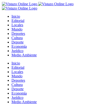
Saltar
al
contenido
Inicio
Editorial
Locales
Mundo
Deportes
Cultura
Deporte
Economía
Jurídico
Medio Ambiente
Inicio
Editorial
Locales
Mundo
Deportes
Cultura
Deporte
Economía
Jurídico
Medio Ambiente