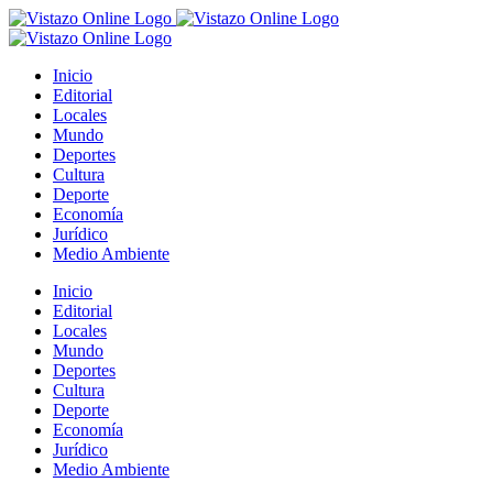
Saltar
al
contenido
Inicio
Editorial
Locales
Mundo
Deportes
Cultura
Deporte
Economía
Jurídico
Medio Ambiente
Inicio
Editorial
Locales
Mundo
Deportes
Cultura
Deporte
Economía
Jurídico
Medio Ambiente