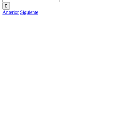
Anterior
Siguiente
Ver
imagen
más
grande